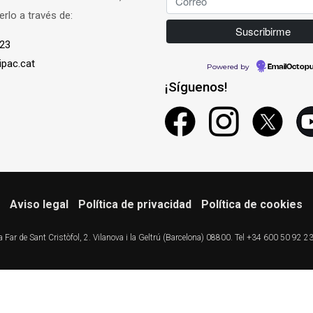
rlo a través de:
 23
ipac.cat
Powered by
EmailOctop
¡Síguenos!
Aviso legal
-
Política de privacidad
-
Política de cookies
ar de Sant Cristòfol, 2. Vilanova i la Geltrú (Barcelona) 08800. Tel +34 600 50 92 2