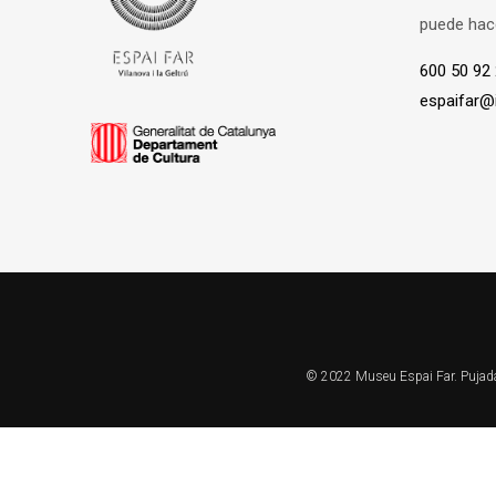
puede hace
600 50 92
espaifar@
© 2022 Museu Espai Far. Pujada F