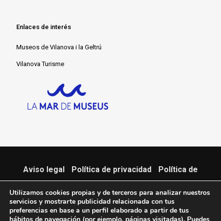
Enlaces de interés
Museos de Vilanova i la Geltrú
Vilanova Turisme
Aviso legal
-
Política de privacidad
-
Política de
cookies
Utilizamos cookies propias y de terceros para analizar nuestros
servicios y mostrarte publicidad relacionada con tus
© 2022 Museu Espai Far. Pujada Far de Sant Cristòfol, 2. Vilanova i la
preferencias en base a un perfil elaborado a partir de tus
hábitos de navegación (por ejemplo, páginas visitadas). Puedes