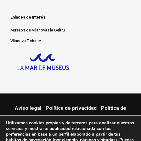
Enlaces de interés
Museos de Vilanova i la Geltrú
Vilanova Turisme
Aviso legal
-
Política de privacidad
-
Política de
cookies
Utilizamos cookies propias y de terceros para analizar nuestros
servicios y mostrarte publicidad relacionada con tus
© 2022 Museu Espai Far. Pujada Far de Sant Cristòfol, 2. Vilanova i la
preferencias en base a un perfil elaborado a partir de tus
hábitos de navegación (por ejemplo, páginas visitadas). Puedes